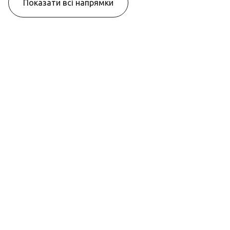
Показати всі напрямки
Розробка
Front-end (HTML/CSS + JS) -
розбудовуйте власні інтерактивні
та естетично привабливі веб-сайти