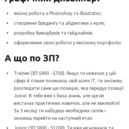
якісна робота з Photoshop та Illustrator;
створення бредингу та айдентики з нуля;
розробка брендбуків та гайдлайнів;
оформлення своєї роботи у якісному портфоліо.
А що по ЗП?
Trainee (ЗП $400 - $700). Якщо ти новачок у цій
сфері й тільки починаєш свій шлях ІТ, ти зможеш
розглядати саме цю позицію, яка передує позиції
Junior. В тебе вже є база знань, але ще не
вистачає практичних навичок, але не хвилюйся!
За 3 місяці ти набудеш необхідних скілів і
зможеш перейти на наступний етап.
Junior (ЗП $800 - $1200). Ти вже не новачок та